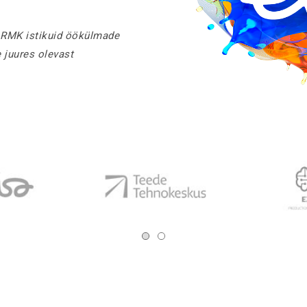
 RMK istikuid öökülmade
e juures olevast