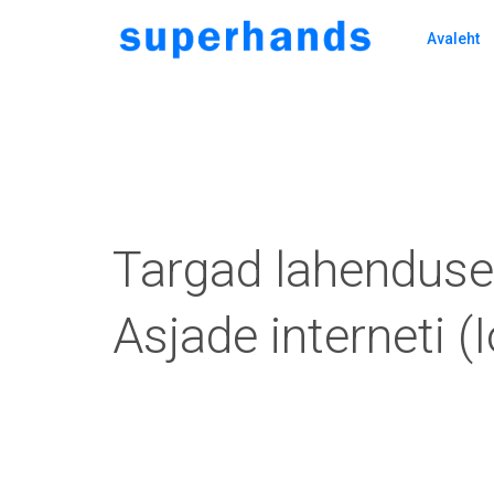
Avaleht
Targad lahendused
Asjade interneti (