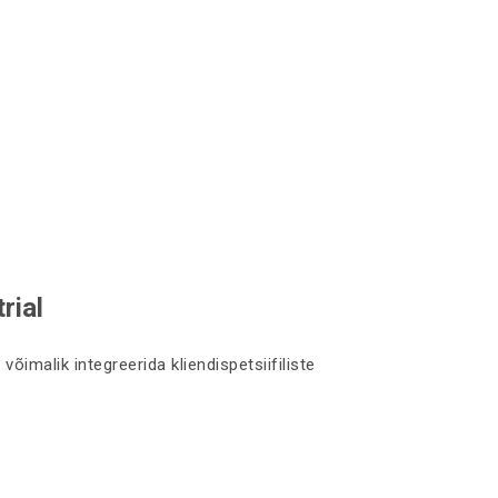
rial
õimalik integreerida kliendispetsiifiliste