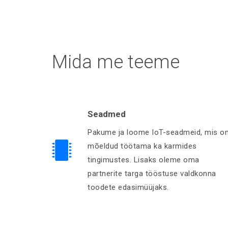
Mida me teeme
Seadmed
Pakume ja loome IoT-seadmeid, mis o
mõeldud töötama ka karmides
tingimustes. Lisaks oleme oma
partnerite targa tööstuse valdkonna
toodete edasimüüjaks.