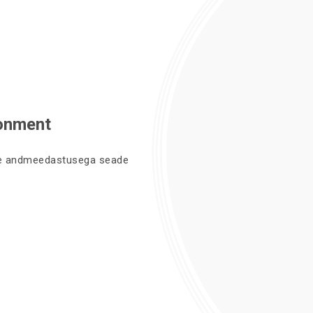
onment
ire andmeedastusega seade