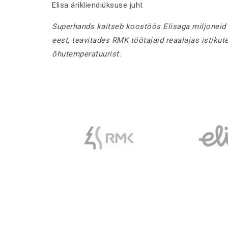
Elisa ärikliendiüksuse juht
Superhands kaitseb koostöös Elisaga miljoneid
eest, teavitades RMK töötajaid reaalajas istikut
õhutemperatuurist.