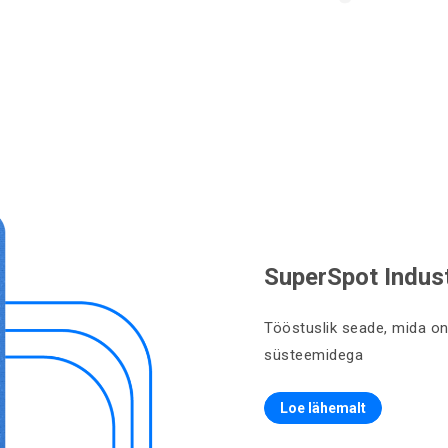
SuperSpot Indust
Tööstuslik seade, mida on v
süsteemidega
Loe lähemalt