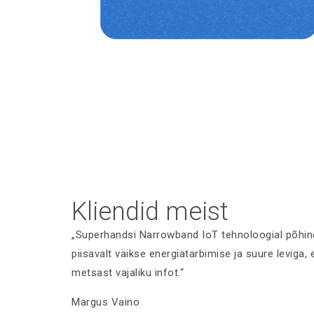
Kliendid meist
„Superhandsi Narrowband IoT tehnoloogial põhine
piisavalt väikse energiatarbimise ja suure leviga,
metsast vajaliku infot.“
Margus Vaino